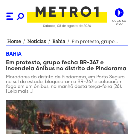
OUÇA AO
VIVO
Sábado, 08 de agosto de 2026
Home
/
Notícias
/
Bahia
/
Em protesto, grupo
fecha BR-367 e
BAHIA
incendeia ônibus no
Em protesto, grupo fecha BR-367 e
distrito de Pindorama
incendeia ônibus no distrito de Pindorama
Moradores do distrito de Pindorama, em Porto Seguro,
no sul do estado, bloquearam a BR-367 e colocaram
fogo em um ônibus, na manhã desta terça-feira (26).
[Leia mais...]