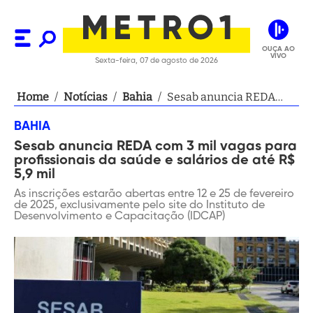
OUÇA AO
VIVO
Sexta-feira, 07 de agosto de 2026
Home
/
Notícias
/
Bahia
/
Sesab anuncia REDA
com 3 mil vagas para
BAHIA
profissionais da saúde e
Sesab anuncia REDA com 3 mil vagas para
salários de até R$ 5,9 mil
profissionais da saúde e salários de até R$
5,9 mil
As inscrições estarão abertas entre 12 e 25 de fevereiro
de 2025, exclusivamente pelo site do Instituto de
Desenvolvimento e Capacitação (IDCAP)