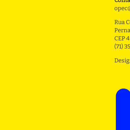
opec@
Rua C
Pern
CEP 4
(71) 
Desig