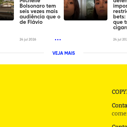
Michelle
defe
Bolsonaro tem
impos
seis vezes mais
restr
audiência que o
bets:
de Flávio
que t
cigar
24 jul 2026
24 jul 20
VEJA MAIS
COPY
Conta
comer
Conta