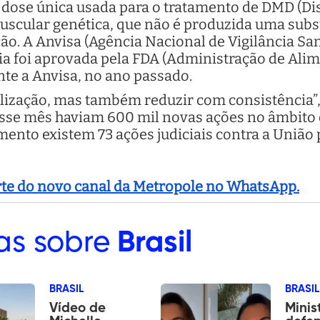
 dose única usada para o tratamento de DMD (Di
cular genética, que não é produzida uma subs
. A Anvisa (Agência Nacional de Vigilância Sani
a foi aprovada pela FDA (Administração de Ali
nte a Anvisa, no ano passado.
alização, mas também reduzir com consistência”
sse mês haviam 600 mil novas ações no âmbito d
ento existem 73 ações judiciais contra a União
arte do novo canal da Metropole no WhatsApp.
as sobre
Brasil
BRASIL
BRASIL
Vídeo de
Minis