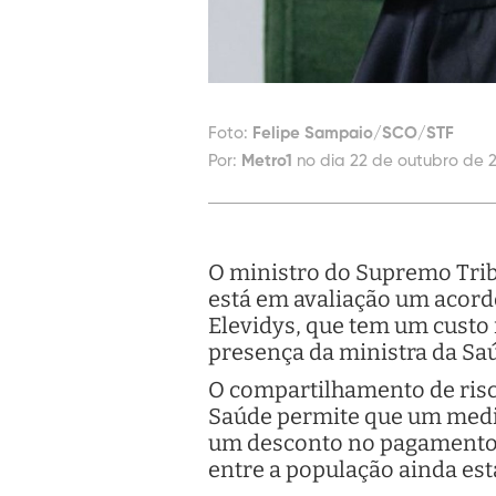
Foto:
Felipe Sampaio/SCO/STF
Por:
Metro1
no dia 22 de outubro de 
O ministro do Supremo Tribu
está em avaliação um acord
Elevidys, que tem um custo
presença da ministra da Saú
O compartilhamento de risc
Saúde permite que um medic
um desconto no pagamento. E
entre a população ainda es