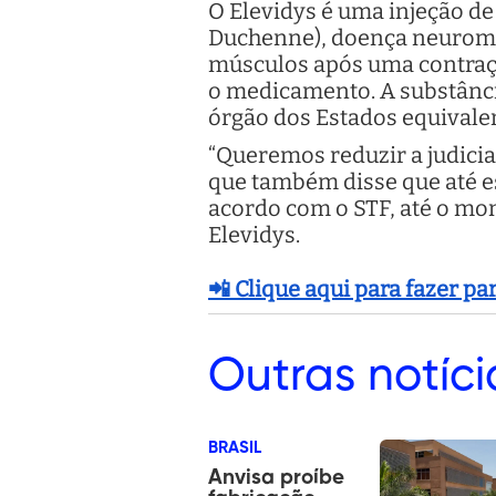
O Elevidys é uma injeção de
Duchenne), doença neuromus
músculos após uma contração
o medicamento. A substânci
órgão dos Estados equivale
“Queremos reduzir a judici
que também disse que até e
acordo com o STF, até o mom
Elevidys.
📲 Clique aqui para fazer p
Outras
notíci
BRASIL
Anvisa proíbe