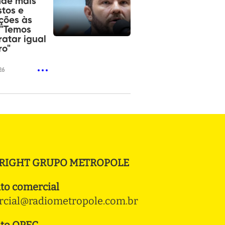
nde mais
tos e
ições às
 "Temos
ratar igual
ro"
26
RIGHT GRUPO METROPOLE
to comercial
cial@radiometropole.com.br
to OPEC