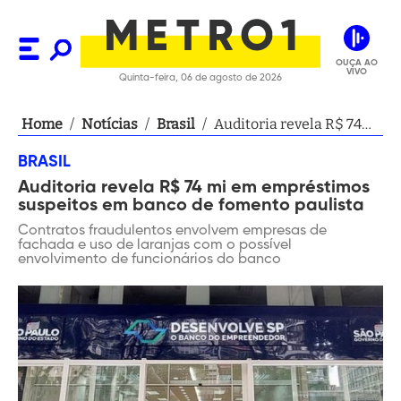
OUÇA AO
VIVO
Quinta-feira, 06 de agosto de 2026
Home
/
Notícias
/
Brasil
/
Auditoria revela R$ 74
mi em empréstimos
BRASIL
suspeitos em banco de
Auditoria revela R$ 74 mi em empréstimos
fomento paulista
suspeitos em banco de fomento paulista
Contratos fraudulentos envolvem empresas de
fachada e uso de laranjas com o possível
envolvimento de funcionários do banco