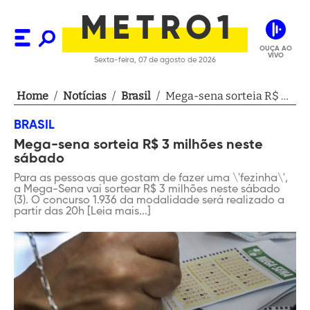
OUÇA AO
VIVO
Sexta-feira, 07 de agosto de 2026
Home
/
Notícias
/
Brasil
/
Mega-sena sorteia R$ 3
milhões neste sábado
BRASIL
Mega-sena sorteia R$ 3 milhões neste
sábado
Para as pessoas que gostam de fazer uma \'fezinha\',
a Mega-Sena vai sortear R$ 3 milhões neste sábado
(3). O concurso 1.936 da modalidade será realizado a
partir das 20h [Leia mais...]