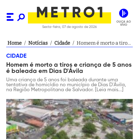
OUÇA AO
VIVO
Sexta-feira, 07 de agosto de 2026
Home
/
Notícias
/
Cidade
/
Homem é morto a tiros
e criança de 5 anos é
CIDADE
baleada em Dias D'Ávila
Homem é morto a tiros e criança de 5 anos
é baleada em Dias D'Ávila
Uma criança de 5 anos foi baleada durante uma
tentativa de homicídio no município de Dias D'Ávila,
na Região Metropolitana de Salvador. [Leia mais...]