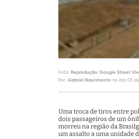
Foto:
Reprodução/Google Street Vi
Por:
Gabriel Nascimento
no dia 03 de
Uma troca de tiros entre pol
dois passageiros de um ônib
morreu na região da Brasilgá
um assalto a uma unidade d