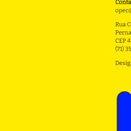
Conta
opec@
Rua C
Pern
CEP 4
(71) 
Desig