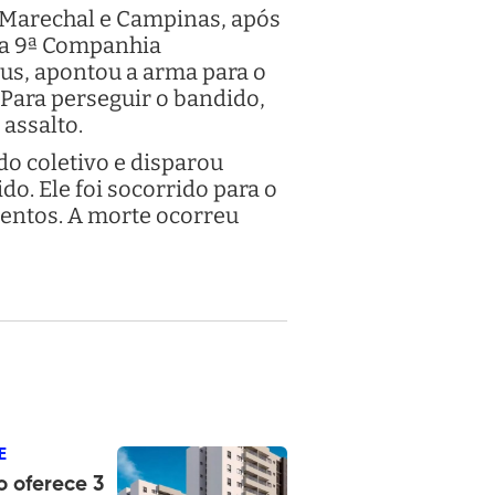
e Marechal e Campinas, após
 da 9ª Companhia
bus, apontou a arma para o
 Para perseguir o bandido,
 assalto.
do coletivo e disparou
do. Ele foi socorrido para o
imentos. A morte ocorreu
E
o oferece 3