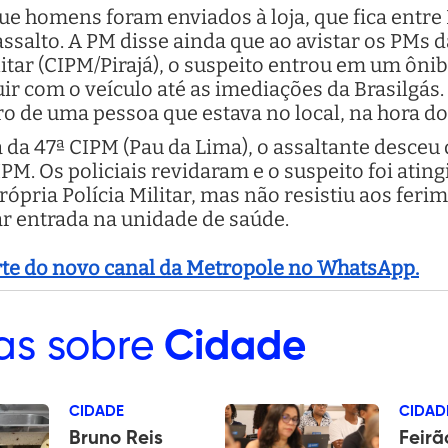
que homens foram enviados à loja, que fica entr
ssalto. A PM disse ainda que ao avistar os PMs
itar (CIPM/Pirajá), o suspeito entrou em um ôni
uir com o veículo até as imediações da Brasilgás.
rro de uma pessoa que estava no local, na hora do
 da 47ª CIPM (Pau da Lima), o assaltante desceu 
PM. Os policiais revidaram e o suspeito foi atingi
rópria Polícia Militar, mas não resistiu aos fer
ar entrada na unidade de saúde.
arte do novo canal da Metropole no WhatsApp.
as sobre
Cidade
CIDADE
CIDAD
Bruno Reis
Feirã