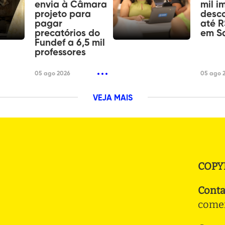
envia à Câmara
mil i
projeto para
desc
pagar
até R
precatórios do
em S
Fundef a 6,5 mil
professores
05 ago 2026
05 ago 
VEJA MAIS
COPY
Conta
comer