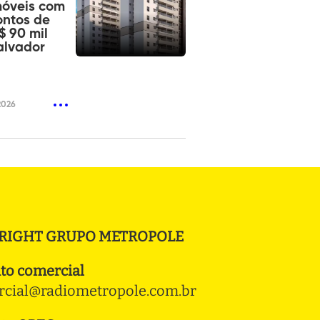
móveis com
ontos de
$ 90 mil
alvador
2026
RIGHT GRUPO METROPOLE
to comercial
cial@radiometropole.com.br