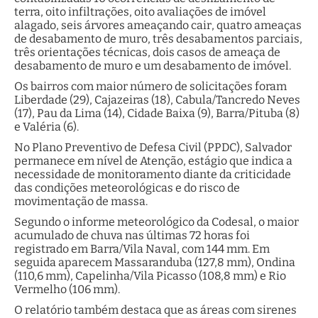
terra, oito infiltrações, oito avaliações de imóvel
alagado, seis árvores ameaçando cair, quatro ameaças
de desabamento de muro, três desabamentos parciais,
três orientações técnicas, dois casos de ameaça de
desabamento de muro e um desabamento de imóvel.
Os bairros com maior número de solicitações foram
Liberdade (29), Cajazeiras (18), Cabula/Tancredo Neves
(17), Pau da Lima (14), Cidade Baixa (9), Barra/Pituba (8)
e Valéria (6).
No Plano Preventivo de Defesa Civil (PPDC), Salvador
permanece em nível de Atenção, estágio que indica a
necessidade de monitoramento diante da criticidade
das condições meteorológicas e do risco de
movimentação de massa.
Segundo o informe meteorológico da Codesal, o maior
acumulado de chuva nas últimas 72 horas foi
registrado em Barra/Vila Naval, com 144 mm. Em
seguida aparecem Massaranduba (127,8 mm), Ondina
(110,6 mm), Capelinha/Vila Picasso (108,8 mm) e Rio
Vermelho (106 mm).
O relatório também destaca que as áreas com sirenes