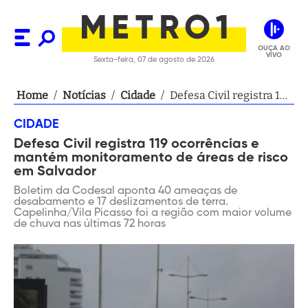
OUÇA AO
VIVO
Sexta-feira, 07 de agosto de 2026
Home
/
Notícias
/
Cidade
/
Defesa Civil registra 119
ocorrências e mantém
CIDADE
monitoramento de
Defesa Civil registra 119 ocorrências e
áreas de risco em
mantém monitoramento de áreas de risco
Salvador
em Salvador
Boletim da Codesal aponta 40 ameaças de
desabamento e 17 deslizamentos de terra.
Capelinha/Vila Picasso foi a região com maior volume
de chuva nas últimas 72 horas