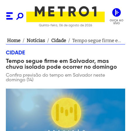
OUÇA AO
VIVO
Quinta-feira, 06 de agosto de 2026
Home
/
Notícias
/
Cidade
/
Tempo segue firme em
Salvador, mas chuva
CIDADE
isolada pode ocorrer no
Tempo segue firme em Salvador, mas
domingo
chuva isolada pode ocorrer no domingo
Confira previsão do tempo em Salvador neste
domingo (14)