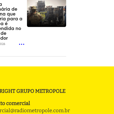
a
nária de
ína que
ria para a
pa é
endida no
 de
ador
2026
RIGHT GRUPO METROPOLE
to comercial
cial@radiometropole.com.br