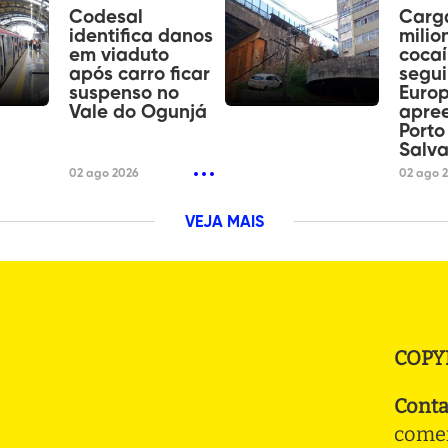
Codesal
Carg
identifica danos
milio
em viaduto
coca
após carro ficar
segui
suspenso no
Euro
Vale do Ogunjá
apre
Porto
Salv
02 ago 2026
02 ago 
VEJA MAIS
COPY
Conta
comer