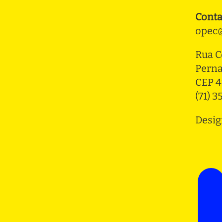
Conta
opec@
Rua C
Pern
CEP 4
(71) 
Desig