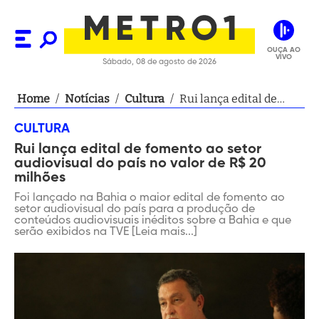
OUÇA AO
VIVO
Sábado, 08 de agosto de 2026
Home
/
Notícias
/
Cultura
/
Rui lança edital de
fomento ao setor
CULTURA
audiovisual do país no
Rui lança edital de fomento ao setor
valor de R$ 20 milhões
audiovisual do país no valor de R$ 20
milhões
Foi lançado na Bahia o maior edital de fomento ao
setor audiovisual do país para a produção de
conteúdos audiovisuais inéditos sobre a Bahia e que
serão exibidos na TVE [Leia mais...]