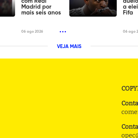
com Real
duel
Madrid por
a ele
mais seis anos
Fifa
06 ago 2026
06 ago 
VEJA MAIS
COPY
Conta
comer
Conta
opec@