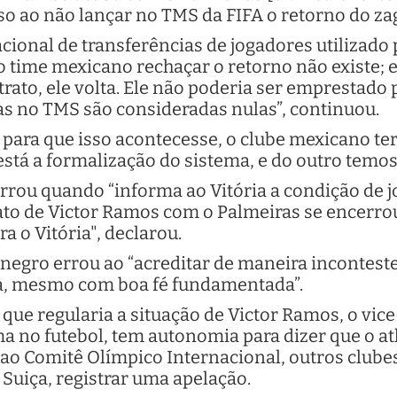
so ao não lançar no TMS da FIFA o retorno do zag
ional de transferências de jogadores utilizado 
 o time mexicano rechaçar o retorno não existe; 
rato, ele volta. Ele não poderia ser emprestado p
as no TMS são consideradas nulas”, continuou.
, para que isso acontecesse, o clube mexicano ter
está a formalização do sistema, e do outro temos
rrou quando “informa ao Vitória a condição de jog
rato de Victor Ramos com o Palmeiras se encerro
a o Vitória", declarou.
o-negro errou ao “acreditar de maneira incontes
, mesmo com boa fé fundamentada”.
que regularia a situação de Victor Ramos, o vice
a no futebol, tem autonomia para dizer que o atle
a ao Comitê Olímpico Internacional, outros clubes
 Suiça, registrar uma apelação.