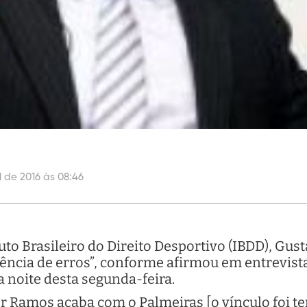
l de 2016 às 08:46
tuto Brasileiro do Direito Desportivo (IBDD), Gus
uência de erros”, conforme afirmou em entrevis
na noite desta segunda-feira.
or Ramos acaba com o Palmeiras [o vínculo foi