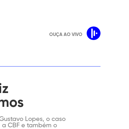
OUÇA AO VIVO
iz
amos
), Gustavo Lopes, o caso
ey, a CBF e também o