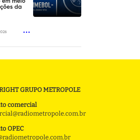
o em meio
ições da
2026
RIGHT GRUPO METROPOLE
to comercial
cial@radiometropole.com.br
to OPEC
radiometropole.com.br