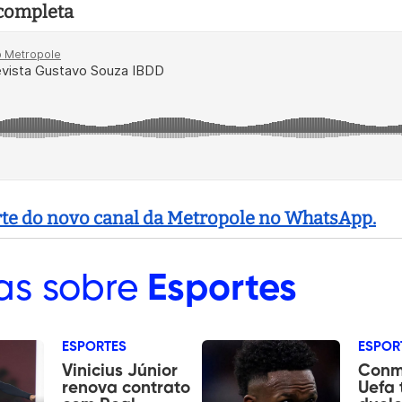
 completa
arte do novo canal da Metropole no WhatsApp.
as sobre
Esportes
ESPORTES
ESPOR
Vinicius Júnior
Conm
renova contrato
Uefa