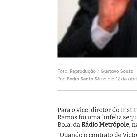
Foto:
Reprodução / Gustavo Souza
Por:
Pedro Sento Sé
no dia 12 de abri
Para o vice-diretor do Insti
Ramos foi uma “infeliz seq
Bola, da
Rádio Metrópole
, 
“Quando o contrato de Vict