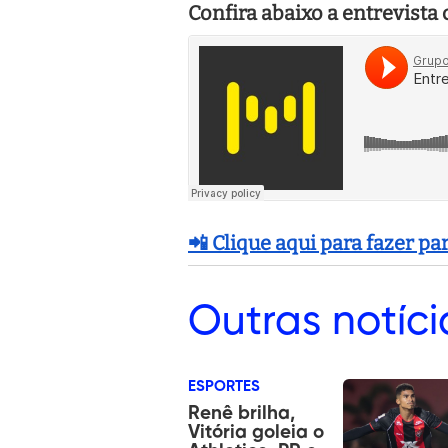
Confira abaixo a entrevista
📲 Clique aqui para fazer p
Outras
notíci
ESPORTES
Renê brilha,
Vitória goleia o