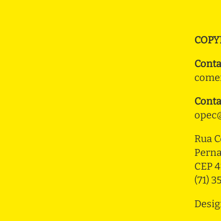
COPY
Conta
comer
Conta
opec@
Rua C
Pern
CEP 4
(71) 
Desig