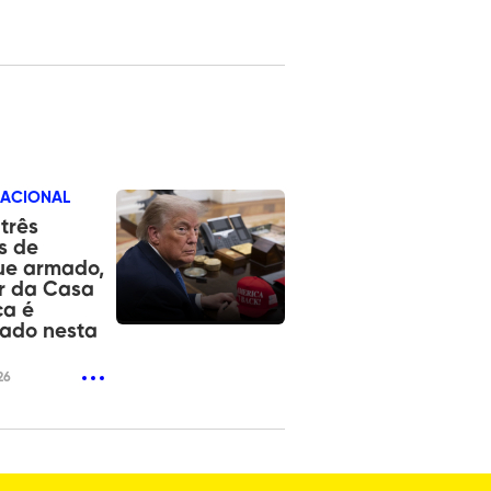
NACIONAL
três
s de
ue armado,
r da Casa
ca é
zado nesta
26