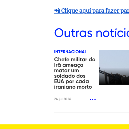
📲 Clique aqui para fazer p
Outras
notíci
INTERNACIONAL
Chefe militar do
Irã ameaça
matar um
soldado dos
EUA por cada
iraniano morto
24 jul 2026