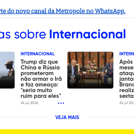
arte do novo canal da Metropole no WhatsApp.
as sobre
Internacional
INTERNACIONAL
INTER
Trump diz que
Após 
China e Rússia
mese
prometeram
ataq
não armar o Irã
janta
e faz ameaça:
Bran
"seria muito
reali
ruim para eles"
sexta
24 jul 2026
24 jul 20
VEJA MAIS