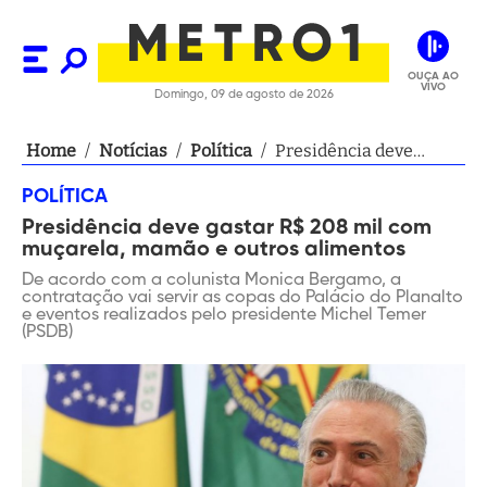
OUÇA AO
VIVO
Domingo, 09 de agosto de 2026
Home
/
Notícias
/
Política
/
Presidência deve
gastar R$ 208 mil com
POLÍTICA
muçarela, mamão e
Presidência deve gastar R$ 208 mil com
outros alimentos
muçarela, mamão e outros alimentos
De acordo com a colunista Monica Bergamo, a
contratação vai servir as copas do Palácio do Planalto
e eventos realizados pelo presidente Michel Temer
(PSDB)