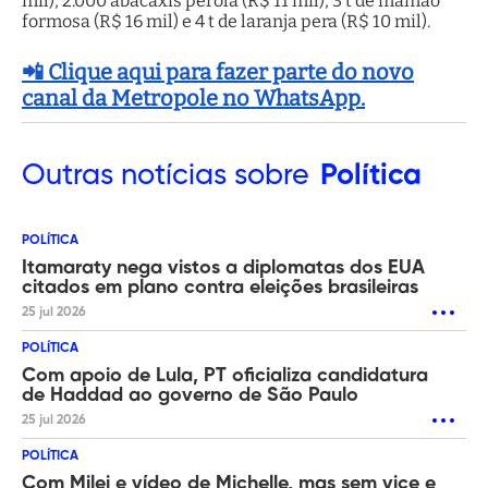
mil), 2.000 abacaxis pérola (R$ 11 mil), 3 t de mamão
formosa (R$ 16 mil) e 4 t de laranja pera (R$ 10 mil).
📲 Clique aqui para fazer parte do novo
canal da Metropole no WhatsApp.
Outras
notícias sobre
Política
POLÍTICA
Itamaraty nega vistos a diplomatas dos EUA
citados em plano contra eleições brasileiras
25 jul 2026
POLÍTICA
Com apoio de Lula, PT oficializa candidatura
de Haddad ao governo de São Paulo
25 jul 2026
POLÍTICA
Com Milei e vídeo de Michelle, mas sem vice e