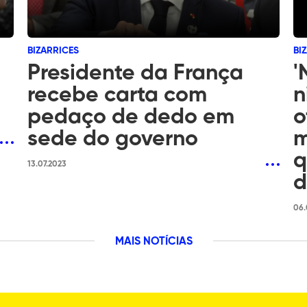
BIZARRICES
BI
Presidente da França
'
recebe carta com
n
pedaço de dedo em
o
sede do governo
m
q
13.07.2023
d
06.
MAIS NOTÍCIAS