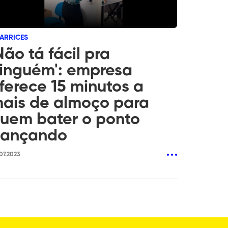
ZARRICES
Não tá fácil pra
inguém': empresa
ferece 15 minutos a
ais de almoço para
uem bater o ponto
ançando
07.2023