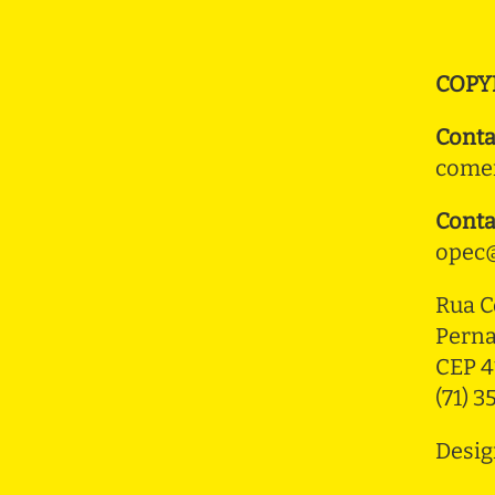
COPY
Conta
comer
Conta
opec@
Rua C
Pern
CEP 4
(71) 
Desig