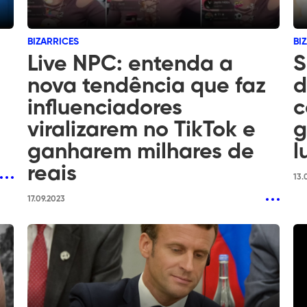
BIZARRICES
BI
Live NPC: entenda a
S
nova tendência que faz
d
influenciadores
c
viralizarem no TikTok e
g
ganharem milhares de
l
reais
13.
17.09.2023