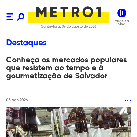
OUÇA AO
VIVO
Quinta-feira, 06 de agosto de 2026
Você
Destaques
fala,
Conheça os mercados populares
a
que resistem ao tempo e à
gente
gourmetização de Salvador
escuta,
todo
mundo
06 ago 2026
ouve.
Grupo
de