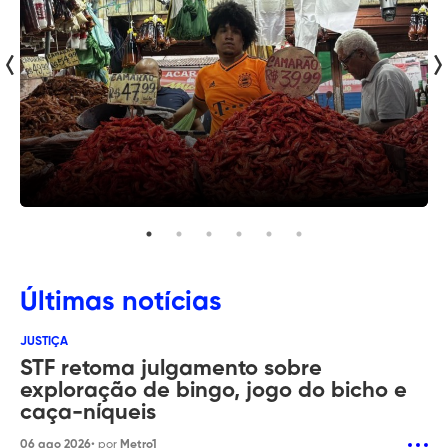
comunicação
da
maior
rádio
de
notícias
da
Bahia.
Últimas notícias
JUSTIÇA
STF retoma julgamento sobre
exploração de bingo, jogo do bicho e
caça-níqueis
06 ago 2026
• por
Metro1