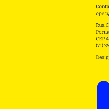
Conta
opec@
Rua C
Pern
CEP 4
(71) 
Desig