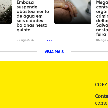
Embasa
Mega
suspende
contr
abastecimento
orga
de água em
crimi
seis cidades
defl
baianas nesta
Salv
quinta
nesta
feira
05 ago 2026
05 ago 
VEJA MAIS
COPY
Conta
comer