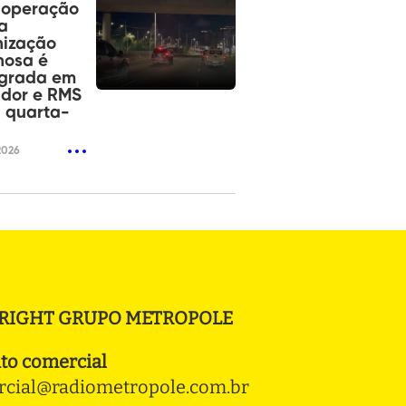
operação
a
nização
nosa é
agrada em
ador e RMS
 quarta-
2026
RIGHT GRUPO METROPOLE
to comercial
cial@radiometropole.com.br