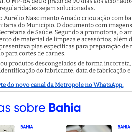
al. O MP-BA deu o prazo de 90 dias aos acionado
rregularidades sejam solucionadas.
o Aurélio Nascimento Amado criou ação com bas
anitária do Município. O documento com imagen
Secretaria de Saúde. Segundo a promotoria, o am
o de material de limpeza e acessórios, além de
presentava pias específicas para preparação de 
ão para cortes de carnes.
rou produtos descongelados de forma incorreta,
entificação do fabricante, data de fabricação e
arte do novo canal da Metropole no WhatsApp.
as sobre
Bahia
BAHIA
BAHIA