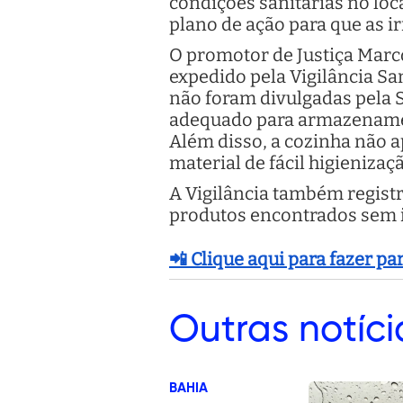
condições sanitárias no loc
plano de ação para que as i
O promotor de Justiça Marc
expedido pela Vigilância S
não foram divulgadas pela 
adequado para armazenament
Além disso, a cozinha não a
material de fácil higienizaç
A Vigilância também regist
produtos encontrados sem id
📲 Clique aqui para fazer p
Outras
notíci
BAHIA