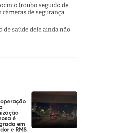
rocínio (roubo seguido de
as câmeras de segurança
o de saúde dele ainda não
operação
a
nização
nosa é
agrada em
ador e RMS