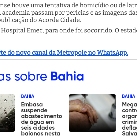
r se houve uma tentativa de homicídio ou de lat
e a academia passam por pericias e as imagens d
publicação do Acorda Cidade.
Hospital Emec, para onde foi socorrido. O estad
arte do novo canal da Metropole no WhatsApp.
as sobre
Bahia
BAHIA
BAHIA
Embasa
Mega
suspende
contr
abastecimento
orga
de água em
crimi
seis cidades
defl
baianas nesta
Salv