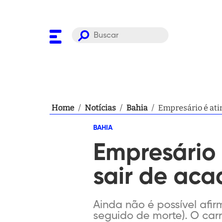
Home
/
Notícias
/
Bahia
/
Empresário é atin
BAHIA
Empresário 
sair de ac
Ainda não é possível afir
seguido de morte). O car