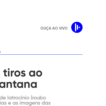
OUÇA AO VIVO
a
 tiros ao
Santana
e latrocínio (roubo
ias e as imagens das