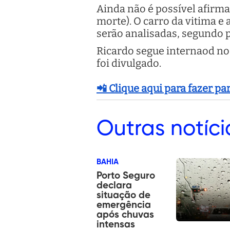
Ainda não é possível afirma
morte). O carro da vitima 
serão analisadas, segundo 
Ricardo segue internaod no 
foi divulgado.
📲 Clique aqui para fazer p
Outras
notíci
BAHIA
Porto Seguro
declara
situação de
emergência
após chuvas
intensas