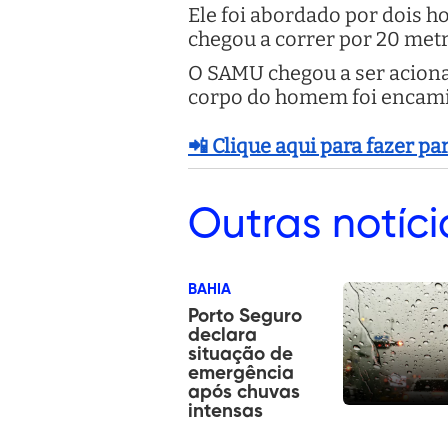
Ele foi abordado por dois h
chegou a correr por 20 metr
O SAMU chegou a ser acionad
corpo do homem foi encamin
📲 Clique aqui para fazer p
Outras
notíci
BAHIA
Porto Seguro
declara
situação de
emergência
após chuvas
intensas