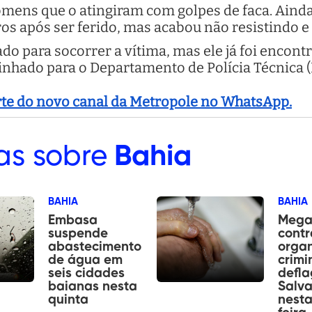
omens que o atingiram com golpes de faca. Ainda 
os após ser ferido, mas acabou não resistindo e
o para socorrer a vítima, mas ele já foi encont
hado para o Departamento de Polícia Técnica (
arte do novo canal da Metropole no WhatsApp.
as sobre
Bahia
BAHIA
BAHIA
Embasa
Mega
suspende
contr
abastecimento
orga
de água em
crimi
seis cidades
defl
baianas nesta
Salv
quinta
nesta