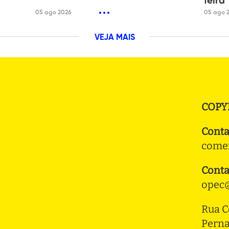
feira
05 ago 2026
05 ago 
VEJA MAIS
COPY
Conta
comer
Conta
opec@
Rua C
Pern