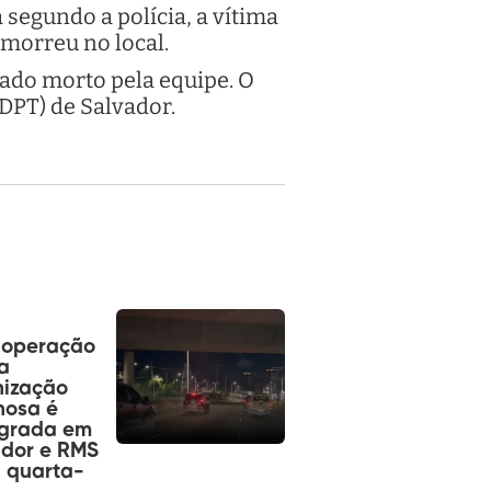
segundo a polícia, a vítima
 morreu no local.
rado morto pela equipe. O
DPT) de Salvador.
operação
a
nização
nosa é
agrada em
ador e RMS
 quarta-