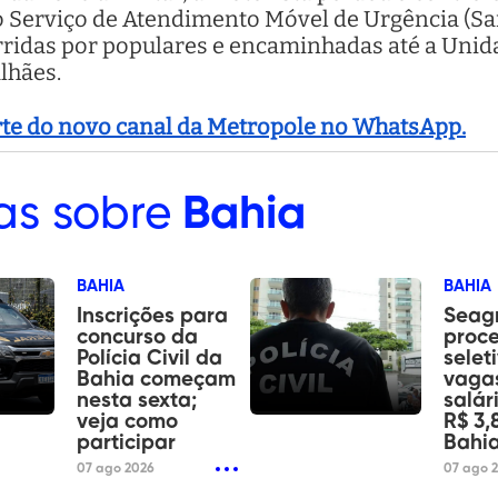
 Serviço de Atendimento Móvel de Urgência (Sam
orridas por populares e encaminhadas até a Uni
lhães.
arte do novo canal da Metropole no WhatsApp.
as sobre
Bahia
BAHIA
BAHIA
Inscrições para
Seagr
concurso da
proc
Polícia Civil da
selet
Bahia começam
vaga
nesta sexta;
salár
veja como
R$ 3,
participar
Bahia
07 ago 2026
07 ago 