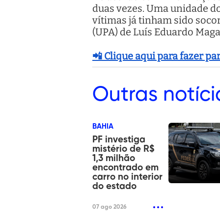
duas vezes. Uma unidade do
vítimas já tinham sido soc
(UPA) de Luís Eduardo Maga
📲 Clique aqui para fazer p
Outras
notíci
BAHIA
PF investiga
mistério de R$
1,3 milhão
encontrado em
carro no interior
do estado
07 ago 2026