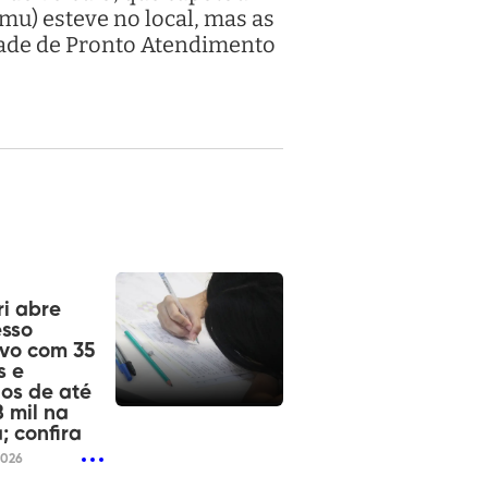
u) esteve no local, mas as
dade de Pronto Atendimento
i abre
esso
ivo com 35
s e
ios de até
8 mil na
; confira
2026