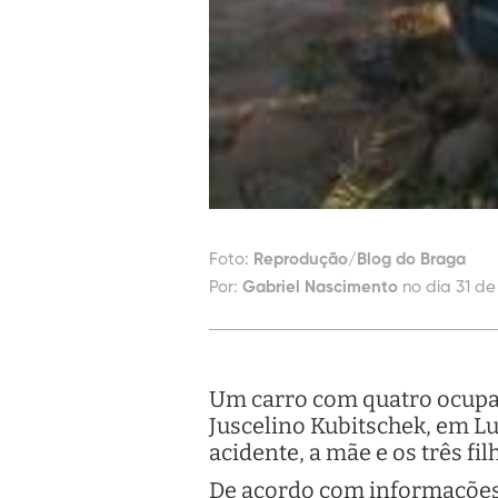
Foto:
Reprodução/Blog do Braga
Por:
Gabriel Nascimento
no dia 31 d
Um carro com quatro ocupan
Juscelino Kubitschek, em Lu
acidente, a mãe e os três f
De acordo com informações d