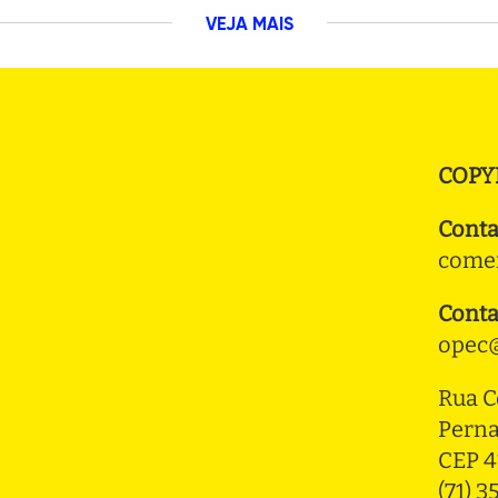
VEJA MAIS
COPY
Conta
comer
Conta
opec@
Rua C
Pern
CEP 4
(71) 