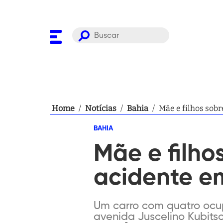
Home
/
Notícias
/
Bahia
/
Mãe e filhos sob
BAHIA
Mãe e filho
acidente e
Um carro com quatro ocup
avenida Juscelino Kubits