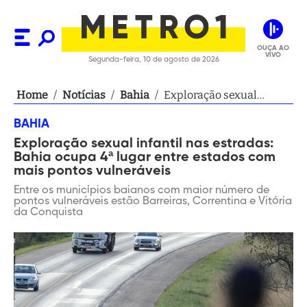
OUÇA AO
VIVO
Segunda-feira, 10 de agosto de 2026
Home
/
Notícias
/
Bahia
/
Exploração sexual
infantil nas estradas:
BAHIA
Bahia ocupa 4ª lugar
Exploração sexual infantil nas estradas:
entre estados com mais
Bahia ocupa 4ª lugar entre estados com
pontos vulneráveis
mais pontos vulneráveis
Entre os municípios baianos com maior número de
pontos vulneráveis estão Barreiras, Correntina e Vitória
da Conquista