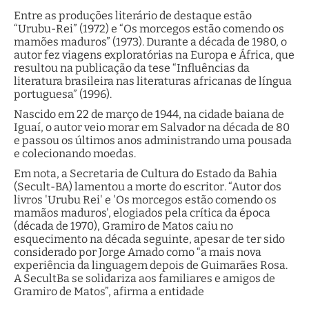
Entre as produções literário de destaque estão
“Urubu-Rei” (1972) e “Os morcegos estão comendo os
mamões maduros” (1973). Durante a década de 1980, o
autor fez viagens exploratórias na Europa e África, que
resultou na publicação da tese “Influências da
literatura brasileira nas literaturas africanas de língua
portuguesa” (1996).
Nascido em 22 de março de 1944, na cidade baiana de
Iguaí, o autor veio morar em Salvador na década de 80
e passou os últimos anos administrando uma pousada
e colecionando moedas.
Em nota, a Secretaria de Cultura do Estado da Bahia
(Secult-BA) lamentou a morte do escritor. “Autor dos
livros 'Urubu Rei' e 'Os morcegos estão comendo os
mamãos maduros', elogiados pela crítica da época
(década de 1970), Gramiro de Matos caiu no
esquecimento na década seguinte, apesar de ter sido
considerado por Jorge Amado como “a mais nova
experiência da linguagem depois de Guimarães Rosa.
A SecultBa se solidariza aos familiares e amigos de
Gramiro de Matos”, afirma a entidade