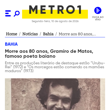
OUÇA AO
VIVO
Segunda-feira, 10 de agosto de 2026
Home
/
Notícias
/
Bahia
/
Morre aos 80 anos,
Gramiro de Matos,
BAHIA
famoso poeta baiano
Morre aos 80 anos, Gramiro de Matos,
famoso poeta baiano
Entre as produções literário de destaque estão “Urubu-
Rei” (1972) e “Os morcegos estão comendo os mamões
maduros” (1973)