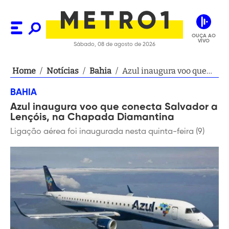
OUÇA AO
VIVO
Sábado, 08 de agosto de 2026
Home
/
Notícias
/
Bahia
/
Azul inaugura voo que
conecta Salvador a
BAHIA
Lençóis, na Chapada
Azul inaugura voo que conecta Salvador a
Diamantina
Lençóis, na Chapada Diamantina
Ligação aérea foi inaugurada nesta quinta-feira (9)