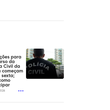
ições para
urso da
a Civil da
a começam
 sexta;
 como
cipar
2026