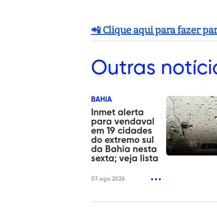
📲 Clique aqui para fazer p
Outras
notíci
BAHIA
Inmet alerta
para vendaval
em 19 cidades
do extremo sul
da Bahia nesta
sexta; veja lista
07 ago 2026