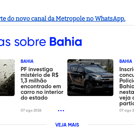
arte do novo canal da Metropole no WhatsApp.
as sobre
Bahia
BAHIA
BAHIA
PF investiga
Inscr
mistério de R$
conc
1,3 milhão
Políci
encontrado em
Bahi
carro no interior
nesta
do estado
veja
parti
07 ago 2026
07 ago 
VEJA MAIS