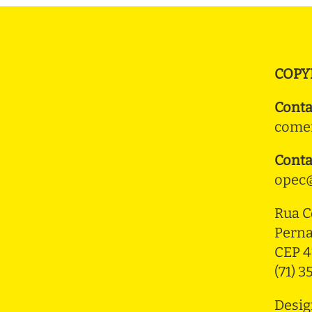
COPY
Conta
comer
Conta
opec@
Rua C
Pern
CEP 4
(71) 
Desig