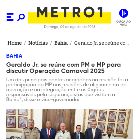
OUÇA AO
VIVO
Domingo, 09 de agosto de 2026
Home
/
Notícias
/
Bahia
/
Geraldo Jr. se reúne com
PM e MP para discutir
BAHIA
Operação Carnaval 2025
Geraldo Jr. se reúne com PM e MP para
discutir Operação Carnaval 2025
Um dos principais pontos acordados na reunião foi a
participação do MP nas reuniões de alinhamento da
operação e na integração entre os órgãos
responsáveis pela segurança.stas que visitam a
Bahia”, disse o vice-governador