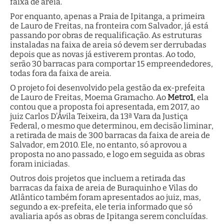
faixa de areia.
Por enquanto, apenas a Praia de Ipitanga, a primeira
de Lauro de Freitas, na fronteira com Salvador, já está
passando por obras de requalificação. As estruturas
instaladas na faixa de areia só devem ser derrubadas
depois que as novas já estiverem prontas. Ao todo,
serão 30 barracas para comportar 15 empreendedores,
todas fora da faixa de areia.
O projeto foi desenvolvido pela gestão da ex-prefeita
de Lauro de Freitas, Moema Gramacho. Ao
Metro1
, ela
contou que a proposta foi apresentada, em 2017, ao
juiz Carlos D’Ávila Teixeira, da 13ª Vara da Justiça
Federal, o mesmo que determinou, em decisão liminar,
a retirada de mais de 300 barracas da faixa de areia de
Salvador, em 2010. Ele, no entanto, só aprovou a
proposta no ano passado, e logo em seguida as obras
foram iniciadas.
Outros dois projetos que incluem a retirada das
barracas da faixa de areia de Buraquinho e Vilas do
Atlântico também foram apresentados ao juiz, mas,
segundo a ex-prefeita, ele teria informado que só
avaliaria após as obras de Ipitanga serem concluídas.