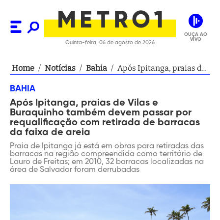
OUÇA AO
VIVO
Quinta-feira, 06 de agosto de 2026
Home
/
Notícias
/
Bahia
/
Após Ipitanga, praias de
Vilas e Buraquinho
BAHIA
também devem passar
Após Ipitanga, praias de Vilas e
por requalificação com
Buraquinho também devem passar por
retirada de barracas da
requalificação com retirada de barracas
faixa de areia
da faixa de areia
Praia de Ipitanga já está em obras para retiradas das
barracas na região compreendida como território de
Lauro de Freitas; em 2010, 32 barracas localizadas na
área de Salvador foram derrubadas