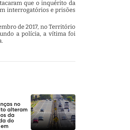
tacaram que o inquérito da
em interrogatórios e prisões
embro de 2017, no Território
ndo a polícia, a vítima foi
a.
nças no
ito alteram
sos da
da do
 em