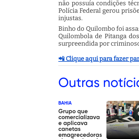
não possuía condições téc
Polícia Federal gerou prisõ
injustas.
Binho do Quilombo foi assas
Quilombola de Pitanga dos 
surpreendida por criminoso
📲 Clique aqui para fazer p
Outras
notíci
BAHIA
Grupo que
comercializava
e aplicava
canetas
emagrecedoras