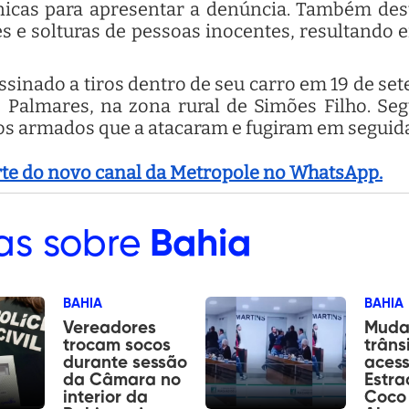
nicas para apresentar a denúncia. Também des
es e solturas de pessoas inocentes, resultando 
sinado a tiros dentro de seu carro em 19 de set
Palmares, na zona rural de Simões Filho. Segu
s armados que a atacaram e fugiram em seguid
arte do novo canal da Metropole no WhatsApp.
as sobre
Bahia
BAHIA
BAHIA
Vereadores
Muda
trocam socos
trâns
durante sessão
aces
da Câmara no
Estra
interior da
Coco