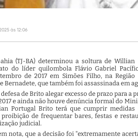
2025 às 12:06
ahia (TJ-BA) determinou a soltura de Willian 
to do líder quilombola Flávio Gabriel Pacíf
tembro de 2017 em Simões Filho, na Região 
Mãe Bernadete, que também foi assassinada em ag
defesa de Brito alegar excesso de prazo para a p
2017 e ainda não houve denúncia formal do Minis
lian Portugal Brito terá que cumprir medidas
a proibição de frequentar bares, festas e rest
zação judicial.
 em nota, que a decisão foi "extremamente acer