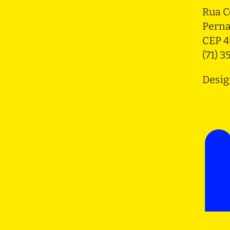
Rua C
Pern
CEP 4
(71) 
Desig