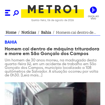
OUÇA AO
VIVO
Quinta-feira, 06 de agosto de 2026
Home
/
Notícias
/
Bahia
/
Homem cai dentro de
máquina trituradora e
BAHIA
morre em São Gonçalo
Homem cai dentro de máquina trituradora
dos Campos
e morre em São Gonçalo dos Campos
Um homem de 30 anos morreu, na madrugada desta
quarta-feira (4), em um acidente de trabalho em São
Gonçalo dos Campos, município localizado a 108
quilômetros de Salvador. A situação ocorreu por volta
de 0h30. [Leia mais...]