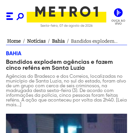
OUÇA AO
VIVO
Sexta-feira, 07 de agosto de 2026
Home
/
Notícias
/
Bahia
/
Bandidos explodem
agências e fazem cinco
BAHIA
reféns em Santa Luzia
Bandidos explodem agências e fazem
cinco reféns em Santa Luzia
Agências do Bradesco e dos Correios, localizadas no
município de Santa Luzia, no sul do estado, foram alvo
de um grupo com cerca de seis criminosos, na
madrugada desta sexta-feira (3). De acordo com
informações da polícia, cinco pessoas foram feitas
reféns. A ação que aconteceu por volta das 2h40. [Leia
mais...]