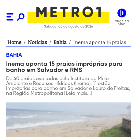
OUÇA AO
VIVO
Sábado, 08 de agosto de 2026
Home
/
Notícias
/
Bahia
/
Inema aponta 15 praias
impróprias para banho
BAHIA
em Salvador e RMS
Inema aponta 15 praias impróprias para
banho em Salvador e RMS
De 40 praias avaliadas pelo Instituto do Meio
Ambiente e Recursos Hídricos (Inema), 11 estão
impróprias para banho em Salvador e Lauro de Freitas,
na Região Metropolitana [Leia mais...]