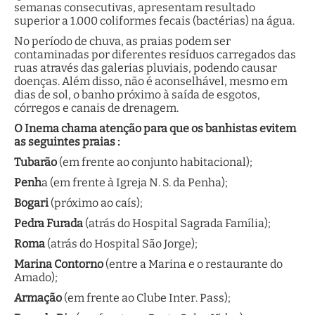
semanas consecutivas, apresentam resultado
superior a 1.000 coliformes fecais (bactérias) na água.
No período de chuva, as praias podem ser
contaminadas por diferentes resíduos carregados das
ruas através das galerias pluviais, podendo causar
doenças. Além disso, não é aconselhável, mesmo em
dias de sol, o banho próximo à saída de esgotos,
córregos e canais de drenagem.
O Inema chama atenção para que os banhistas evitem
as seguintes praias :
Tubarão
(em frente ao conjunto habitacional);
Penh
a (em frente à Igreja N. S. da Penha);
Bogari
(próximo ao caís);
Pedra Furada
(atrás do Hospital Sagrada Família);
Roma
(atrás do Hospital São Jorge);
Marina Contorno
(entre a Marina e o restaurante do
Amado);
Armação
(em frente ao Clube Inter. Pass);