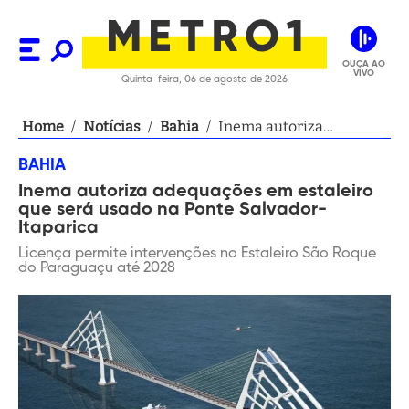
OUÇA AO
VIVO
Quinta-feira, 06 de agosto de 2026
Home
/
Notícias
/
Bahia
/
Inema autoriza
adequações em
BAHIA
estaleiro que será usado
Inema autoriza adequações em estaleiro
na Ponte Salvador-
que será usado na Ponte Salvador-
Itaparica
Itaparica
Licença permite intervenções no Estaleiro São Roque
do Paraguaçu até 2028