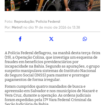
Foto:
Reprodução/Polícia Federal
Por:
Metro1
no dia 19 de maio de 2026 às 13:38
A Polícia Federal deflagrou, na manhã desta terça-feira
(19), a Operação Colina, que investiga um esquema de
fraudes em benefícios previdenciários por
incapacidade na Bahia. Segundo as apurações, o grupo
suspeito manipulava sistemas do Instituto Nacional
do Seguro Social (INSS) para manter e prorrogar
pagamentos de forma irregular.
Foram cumpridos quatro mandados de busca e
apreensão em Salvador e nos municípios de Nazaré e
Vera Cruz, durante a operação. As ordens judiciais
foram expedidas pela 17ª Vara Federal Criminal da
Seção Judiciária da Bahia.