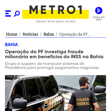
OUÇA AO
VIVO
Sábado, 08 de agosto de 2026
Home
/
Notícias
/
Bahia
/
Operação da PF
investiga fraude
BAHIA
milionária em
Operação da PF investiga fraude
benefícios do INSS na
milionária em benefícios do INSS na Bahia
Bahia
Grupo é suspeito de manipular sistemas da
Previdência para prorrogar pagamentos irregulares