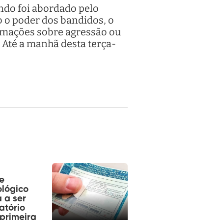
ndo foi abordado pelo
b o poder dos bandidos, o
rmações sobre agressão ou
 Até a manhã desta terça-
e
ológico
 a ser
atório
primeira