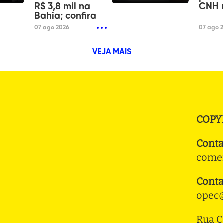
R$ 3,8 mil na
CNH 
Bahia; confira
07 ago 2026
07 ago 
VEJA MAIS
COPY
Conta
comer
Conta
opec@
Rua C