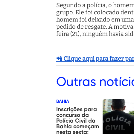
Segundo a polícia, o homem
grupo. Ele foi colocado den
homem foi deixado em uma e
pedido de resgate. A motiva
feira (21), ninguém havia si
📲 Clique aqui para fazer p
Outras
notíci
BAHIA
Inscrições para
concurso da
Polícia Civil da
Bahia começam
nesta sexta;