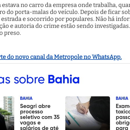
 estava no carro da empresa onde trabalha, qua
tro do porta-malas do veículo. Depois de ficar so
strada e socorrido por populares. Não há info
ção e autoria do crime estão sendo investigadas.
do preso.
arte do novo canal da Metropole no WhatsApp.
as sobre
Bahia
BAHIA
BAHIA
Seagri abre
Exam
processo
toxic
seletivo com 35
passa
vagas e
obrig
salários de até
para 