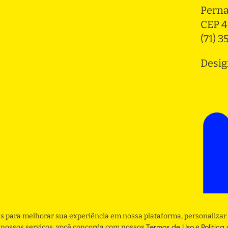
Pern
CEP 4
(71) 
Desig
s para melhorar sua experiência em nossa plataforma, personalizar 
r nossos serviços, você concorda com nossos
e
Termos de Uso
Politica