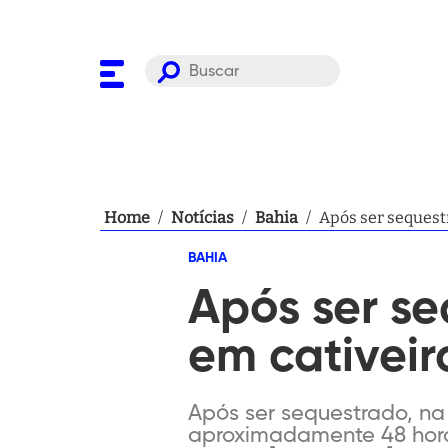
Home
/
Notícias
/
Bahia
/
Após ser sequest
BAHIA
Após ser s
em cativeir
Após ser sequestrado, n
aproximadamente 48 horas