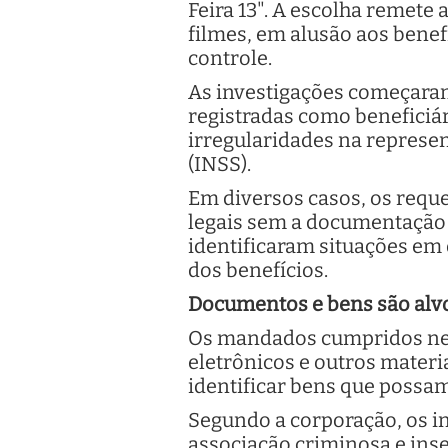
Feira 13". A escolha remete
filmes, em alusão aos benef
controle.
As investigações começaram
registradas como beneficiár
irregularidades na represen
(INSS).
Em diversos casos, os requ
legais sem a documentação
identificaram situações em
dos benefícios.
Documentos e bens são alv
Os mandados cumpridos nes
eletrônicos e outros mater
identificar bens que possam
Segundo a corporação, os in
associação criminosa e inse