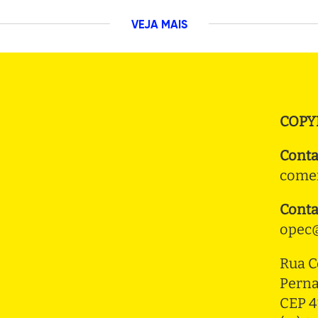
VEJA MAIS
COPY
Conta
comer
Conta
opec@
Rua C
Pern
CEP 4