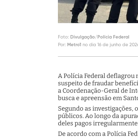
Foto:
Divulgação/Polícia Federal
Por:
Metro1
no dia 16 de junho de 2026
A Polícia Federal deflagrou 
suspeito de fraudar benefíc
a Coordenação-Geral de Int
busca e apreensão em Sant
Segundo as investigações, o
públicos. Ao longo da apura
deles pagos irregularmente
De acordo com a Polícia Fed