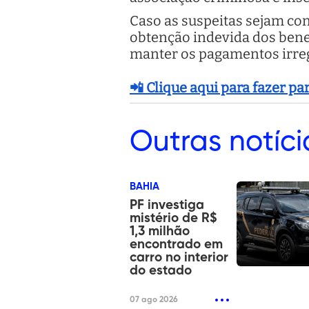
Caso as suspeitas sejam co
obtenção indevida dos bene
manter os pagamentos irreg
📲 Clique aqui para fazer p
Outras
notíci
BAHIA
PF investiga
mistério de R$
1,3 milhão
encontrado em
carro no interior
do estado
07 ago 2026