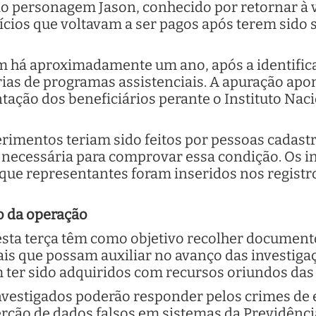
 ao personagem Jason, conhecido por retornar à
ícios que voltavam a ser pagos após terem sido
 há aproximadamente um ano, após a identificaç
ias de programas assistenciais. A apuração apo
tação dos beneficiários perante o Instituto Nac
erimentos teriam sido feitos por pessoas cadas
 necessária para comprovar essa condição. Os 
 que representantes foram inseridos nos regist
o da operação
ta terça têm como objetivo recolher document
iais que possam auxiliar no avanço das investig
 ter sido adquiridos com recursos oriundos das
vestigados poderão responder pelos crimes de e
rção de dados falsos em sistemas da Previdência