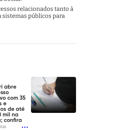
essos relacionados tanto à
 sistemas públicos para
i abre
esso
ivo com 35
s e
ios de até
8 mil na
; confira
2026