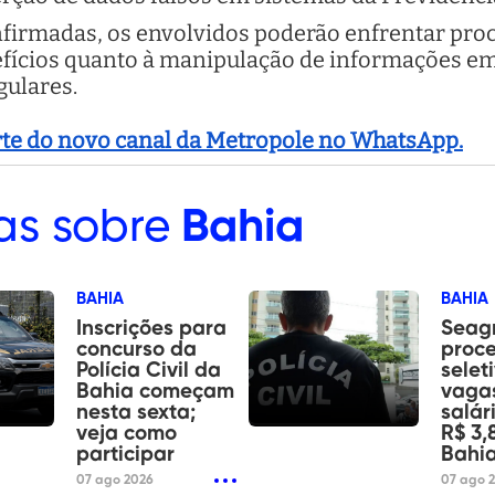
nfirmadas, os envolvidos poderão enfrentar proc
fícios quanto à manipulação de informações em
ulares.
arte do novo canal da Metropole no WhatsApp.
as sobre
Bahia
BAHIA
BAHIA
Inscrições para
Seagr
concurso da
proc
Polícia Civil da
selet
Bahia começam
vaga
nesta sexta;
salár
veja como
R$ 3,
participar
Bahia
07 ago 2026
07 ago 