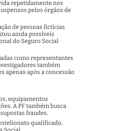
 vida repetidamente nos
 suspensos pelos órgãos de
ão de pessoas fictícias
ntou ainda possíveis
ional do Seguro Social
tradas como representantes
investigadores também
ros apenas após a concessão
os, equipamentos
ações. A PF também busca
 supostas fraudes.
stelionato qualificado,
 Social.