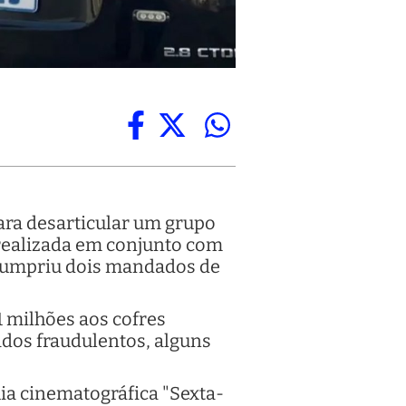
para desarticular um grupo
i realizada em conjunto com
e cumpriu dois mandados de
1 milhões aos cofres
ados fraudulentos, alguns
uia cinematográfica "Sexta-