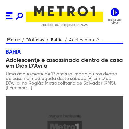
OUÇA AO
VIVO
Sábado, 08 de agosto de 2026
Home
/
Notícias
/
Bahia
/
Adolescente é
assassinada dentro de
BAHIA
casa em Dias D’Ávila
Adolescente é assassinada dentro de casa
em Dias D’Ávila
Uma adolescente de 17 anos foi morta a tiros dentro
de casa na madrugada deste sábado (9) em Dias
D`Ávila, na Região Metropolitana de Salvador (RMS).
[Leia mais...]