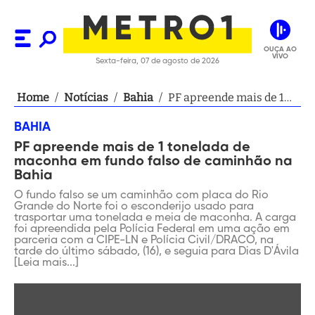
OUÇA AO
VIVO
Sexta-feira, 07 de agosto de 2026
Home
/
Notícias
/
Bahia
/
PF apreende mais de 1
tonelada de maconha
BAHIA
em fundo falso de
PF apreende mais de 1 tonelada de
caminhão na Bahia
maconha em fundo falso de caminhão na
Bahia
O fundo falso se um caminhão com placa do Rio
Grande do Norte foi o esconderijo usado para
trasportar uma tonelada e meia de maconha. A carga
foi apreendida pela Polícia Federal em uma ação em
parceria com a CIPE-LN e Polícia Civil/DRACO, na
tarde do último sábado, (16), e seguia para Dias D'Ávila
[Leia mais...]