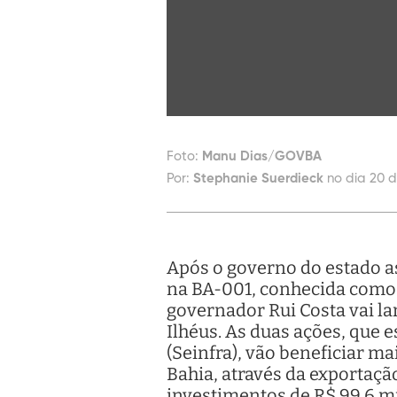
Foto:
Manu Dias/GOVBA
Por:
Stephanie Suerdieck
no dia 20 d
Após o governo do estado as
na BA-001, conhecida como P
governador Rui Costa vai lan
Ilhéus. As duas ações, que 
(Seinfra), vão beneficiar m
Bahia, através da exportação
investimentos de R$ 99,6 m