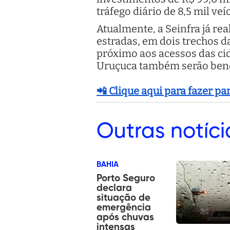
tráfego diário de 8,5 mil veí
Atualmente, a Seinfra já re
estradas, em dois trechos 
próximo aos acessos das cid
Uruçuca também serão benef
📲 Clique aqui para fazer p
Outras
notíci
BAHIA
Porto Seguro
declara
situação de
emergência
após chuvas
intensas