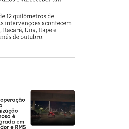
de 12 quilômetros de
 As intervenções acontecem
 Itacaré, Una, Itapé e
 mês de outubro.
operação
a
nização
nosa é
agrada em
ador e RMS