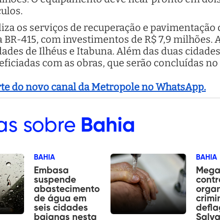
culos.
aliza os serviços de recuperação e pavimentação 
da BR-415, com investimentos de R$ 7,9 milhões.
ades de Ilhéus e Itabuna. Além das duas cidades,
iciadas com as obras, que serão concluídas no
arte do novo canal da Metropole no WhatsApp.
as sobre
Bahia
BAHIA
BAHIA
Embasa
Mega
suspende
contr
abastecimento
orga
de água em
crimi
seis cidades
defl
baianas nesta
Salv