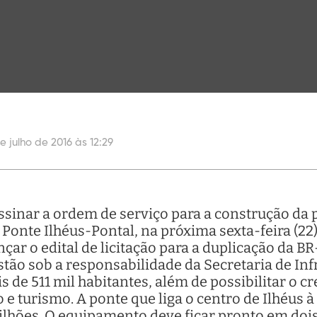
e julho de 2016 às 12:29
sinar a ordem de serviço para a construção da p
onte Ilhéus-Pontal, na próxima sexta-feira (22), 
çar o edital de licitação para a duplicação da BR
estão sob a responsabilidade da Secretaria de Inf
ais de 511 mil habitantes, além de possibilitar o
 e turismo. A ponte que liga o centro de Ilhéus à
ilhões. O equipamento deve ficar pronto em dois