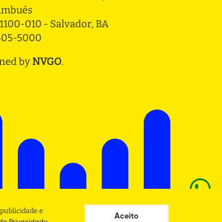
ambués
1100-010 - Salvador, BA
3505-5000
ned by
NVGO
.
publicidade e
Aceito
.