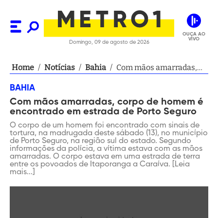
OUÇA AO
VIVO
Domingo, 09 de agosto de 2026
Home
/
Notícias
/
Bahia
/
Com mãos amarradas,
corpo de homem é
BAHIA
encontrado em estrada
Com mãos amarradas, corpo de homem é
de Porto Seguro
encontrado em estrada de Porto Seguro
O corpo de um homem foi encontrado com sinais de
tortura, na madrugada deste sábado (13), no município
de Porto Seguro, na região sul do estado. Segundo
informações da polícia, a vítima estava com as mãos
amarradas. O corpo estava em uma estrada de terra
entre os povoados de Itaporanga a Caraíva. [Leia
mais...]