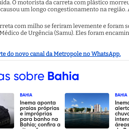
ída. O motorista da carreta com plástico morreu
e causou um longo congestionamento na região. 
arreta com milho se feriram levemente e foram 
Médico de Urgência (Samu). Eles foram encamin
arte do novo canal da Metropole no WhatsApp.
as sobre
Bahia
BAHIA
BAHIA
Inema aponta
Inem
praias próprias
alert
e impróprias
chuva
para banho na
inten
Bahia; confira a
áreas