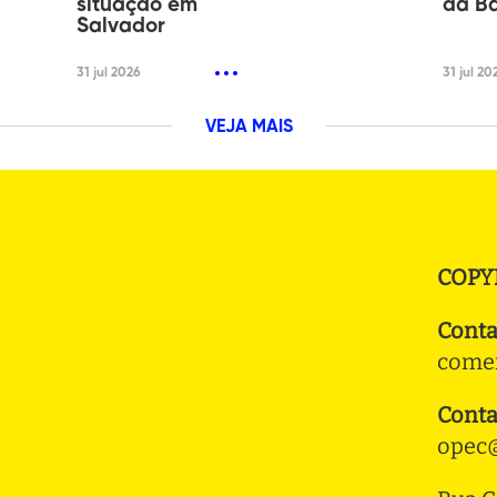
situação em
da B
Salvador
31 jul 2026
31 jul 20
VEJA MAIS
COPY
Conta
comer
Conta
opec@