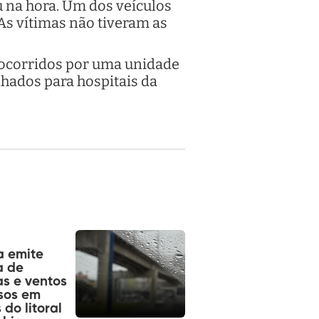
 na hora. Um dos veículos
As vítimas não tiveram as
socorridos por uma unidade
hados para hospitais da
a emite
a de
s e ventos
sos em
 do litoral