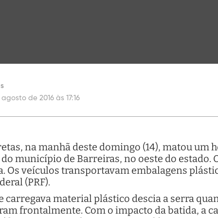
es
 agosto de 2016 às 17:16
retas, na manhã deste domingo (14), matou um 
a do município de Barreiras, no oeste do estado.
a. Os veículos transportavam embalagens plásti
deral (PRF).
e carregava material plástico descia a serra quan
diram frontalmente. Com o impacto da batida, a c