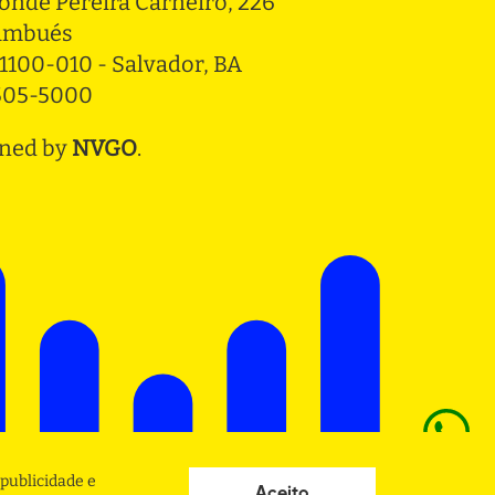
onde Pereira Carneiro, 226 
ambués
1100-010 - Salvador, BA
3505-5000
ned by
NVGO
.
publicidade e
Aceito