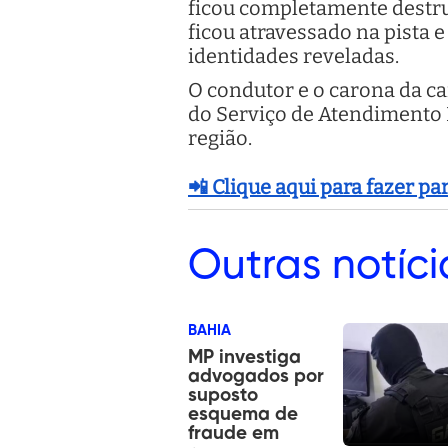
ficou completamente destru
ficou atravessado na pista 
identidades reveladas.
O condutor e o carona da c
do Serviço de Atendimento 
região.
📲 Clique aqui para fazer p
Outras
notíci
BAHIA
MP investiga
advogados por
suposto
esquema de
fraude em