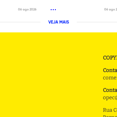
06 ago 2026
06 ago 
VEJA MAIS
COPY
Conta
comer
Conta
opec@
Rua C