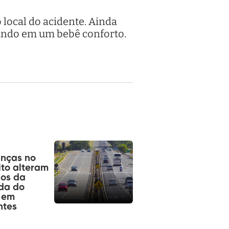
 local do acidente. Ainda
jando em um bebê conforto.
nças no
ito alteram
sos da
da do
 em
ntes