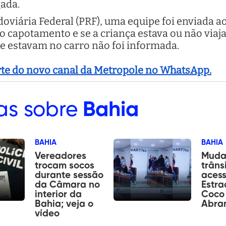
gada.
oviária Federal (PRF), uma equipe foi enviada ao
 o capotamento e se a criança estava ou não via
e estavam no carro não foi informada.
arte do novo canal da Metropole no WhatsApp.
as sobre
Bahia
BAHIA
BAHIA
Vereadores
Muda
trocam socos
trâns
durante sessão
aces
da Câmara no
Estra
interior da
Coco
Bahia; veja o
Abra
vídeo