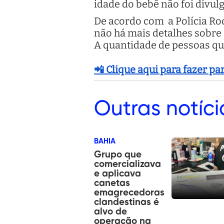
idade do bebê não foi divul
De acordo com a Polícia Rod
não há mais detalhes sobre
A quantidade de pessoas qu
📲 Clique aqui para fazer p
Outras
notíci
BAHIA
Grupo que
comercializava
e aplicava
canetas
emagrecedoras
clandestinas é
alvo de
operação na