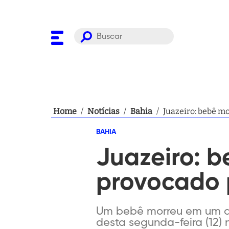
Home
/
Notícias
/
Bahia
/
Juazeiro: bebê m
BAHIA
Juazeiro: b
provocado 
Um bebê morreu em um ac
desta segunda-feira (12) 