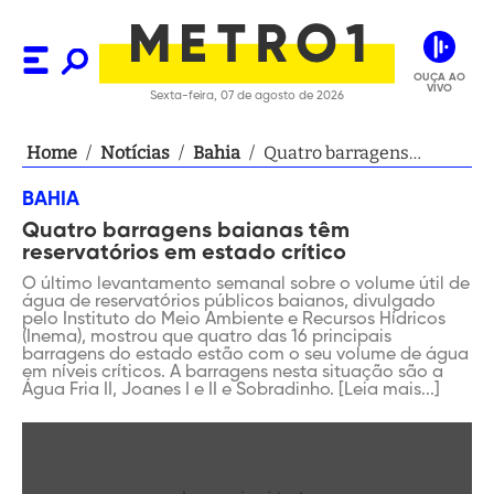
OUÇA AO
VIVO
Sexta-feira, 07 de agosto de 2026
Home
/
Notícias
/
Bahia
/
Quatro barragens
baianas têm
BAHIA
reservatórios em estado
Quatro barragens baianas têm
crítico
reservatórios em estado crítico
O último levantamento semanal sobre o volume útil de
água de reservatórios públicos baianos, divulgado
pelo Instituto do Meio Ambiente e Recursos Hídricos
(Inema), mostrou que quatro das 16 principais
barragens do estado estão com o seu volume de água
em níveis críticos. A barragens nesta situação são a
Água Fria II, Joanes I e II e Sobradinho. [Leia mais...]