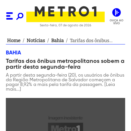
OUÇA AO
VIVO
Sexta-feira, 07 de agosto de 2026
Home
/
Notícias
/
Bahia
/
Tarifas dos ônibus
metropolitanos sobem a
BAHIA
partir desta segunda-
Tarifas dos ônibus metropolitanos sobem a
feira
partir desta segunda-feira
A partir desta segunda-feira (20), os usuários de ônibus
da Região Metropolitana de Salvador começam a
pagar 8,92% a mais pela tarifa da passagem. [Leia
mais...]