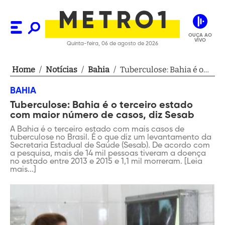
OUÇA AO
VIVO
Quinta-feira, 06 de agosto de 2026
Home
/
Notícias
/
Bahia
/
Tuberculose: Bahia é o
terceiro estado com
BAHIA
maior número de casos,
Tuberculose: Bahia é o terceiro estado
diz Sesab
com maior número de casos, diz Sesab
A Bahia é o terceiro estado com mais casos de
tuberculose no Brasil. É o que diz um levantamento da
Secretaria Estadual de Saúde (Sesab). De acordo com
a pesquisa, mais de 14 mil pessoas tiveram a doença
no estado entre 2013 e 2015 e 1,1 mil morreram. [Leia
mais...]