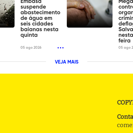
Embasa
Mega
suspende
contr
abastecimento
orga
de água em
crimi
seis cidades
defl
baianas nesta
Salv
quinta
nesta
feira
05 ago 2026
05 ago 
VEJA MAIS
COPY
Conta
comer