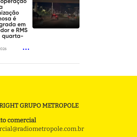
operação
a
nização
nosa é
agrada em
ador e RMS
 quarta-
2026
RIGHT GRUPO METROPOLE
to comercial
cial@radiometropole.com.br