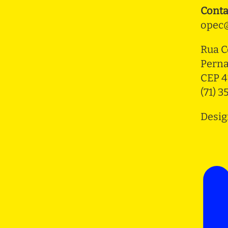
Conta
opec@
Rua C
Pern
CEP 4
(71) 
Desig