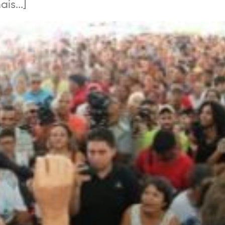
is...]