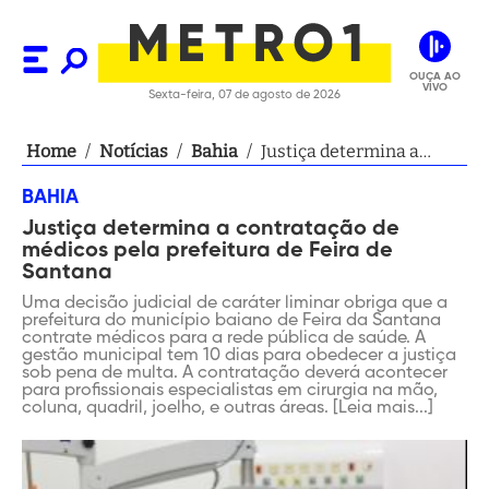
OUÇA AO
VIVO
Sexta-feira, 07 de agosto de 2026
Home
/
Notícias
/
Bahia
/
Justiça determina a
contratação de médicos
BAHIA
pela prefeitura de Feira
Justiça determina a contratação de
de Santana
médicos pela prefeitura de Feira de
Santana
Uma decisão judicial de caráter liminar obriga que a
prefeitura do município baiano de Feira da Santana
contrate médicos para a rede pública de saúde. A
gestão municipal tem 10 dias para obedecer a justiça
sob pena de multa. A contratação deverá acontecer
para profissionais especialistas em cirurgia na mão,
coluna, quadril, joelho, e outras áreas. [Leia mais...]