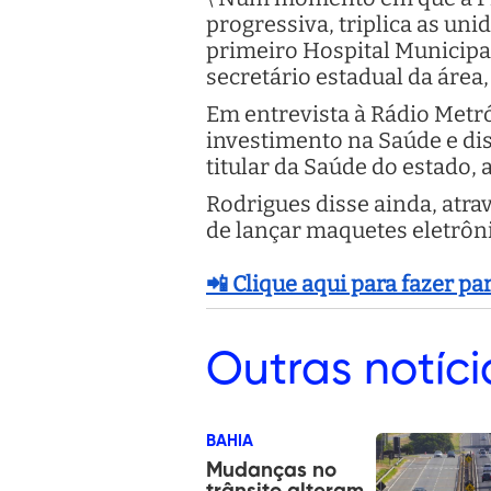
progressiva, triplica as un
primeiro Hospital Municipal
secretário estadual da área, 
Em entrevista à Rádio Metróp
investimento na Saúde e diss
titular da Saúde do estado, 
Rodrigues disse ainda, atrav
de lançar maquetes eletrôni
📲 Clique aqui para fazer p
Outras
notíci
BAHIA
Mudanças no