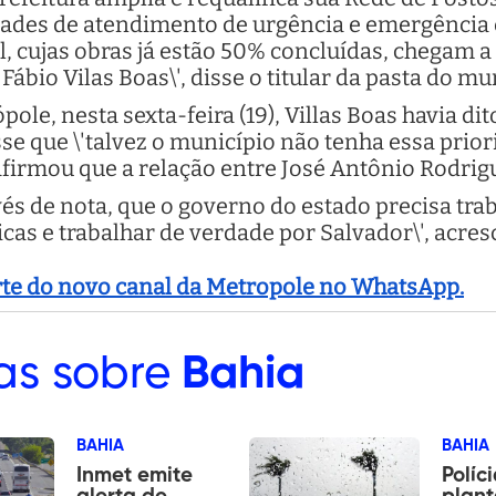
idades de atendimento de urgência e emergência 
, cujas obras já estão 50% concluídas, chegam a 
Fábio Vilas Boas\', disse o titular da pasta do mu
ole, nesta sexta-feira (19), Villas Boas havia dit
e que \'talvez o município não tenha essa priori
afirmou que a relação entre José Antônio Rodrigues
és de nota, que o governo do estado precisa trab
cas e trabalhar de verdade por Salvador\', acre
arte do novo canal da Metropole no WhatsApp.
as sobre
Bahia
BAHIA
BAHIA
Inmet emite
Políc