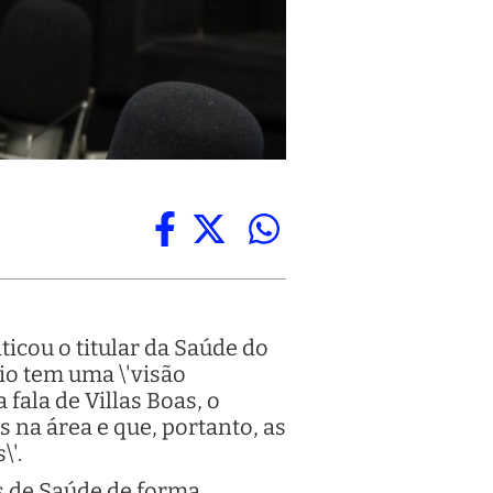
ticou o titular da Saúde do
pio tem uma \'visão
fala de Villas Boas, o
s na área e que, portanto, as
\'.
s de Saúde de forma