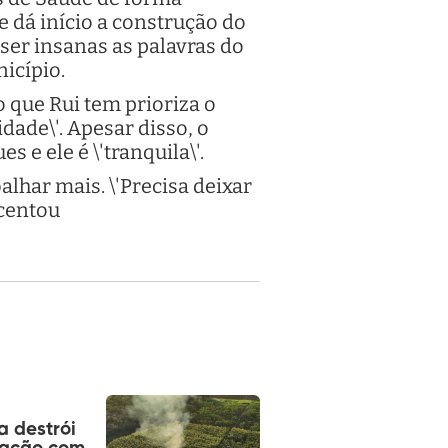
e dá início a construção do
ser insanas as palavras do
nicípio.
o que Rui tem prioriza o
dade\'. Apesar disso, o
 e ele é \'tranquila\'.
alhar mais. \'Precisa deixar
scentou
ia destrói