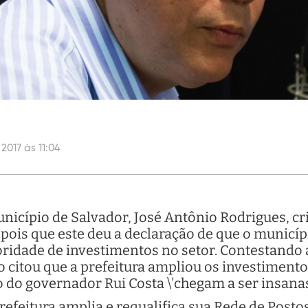
2017 às 11:04
nicípio de Salvador, José Antônio Rodrigues, cri
depois que este deu a declaração de que o municí
oridade de investimentos no setor. Contestando a 
o citou que a prefeitura ampliou os investimento
do governador Rui Costa \'chegam a ser insanas
feitura amplia e requalifica sua Rede de Posto