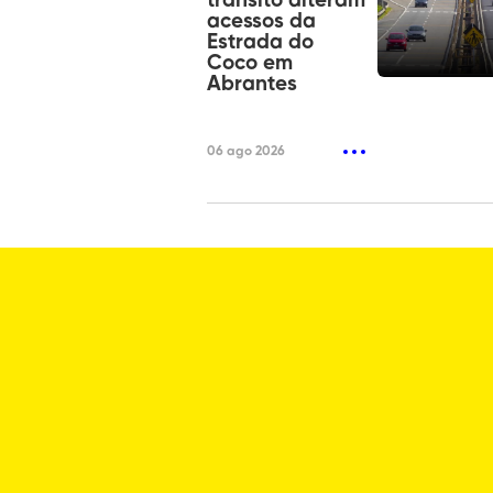
trânsito alteram
acessos da
Estrada do
Coco em
Abrantes
06 ago 2026