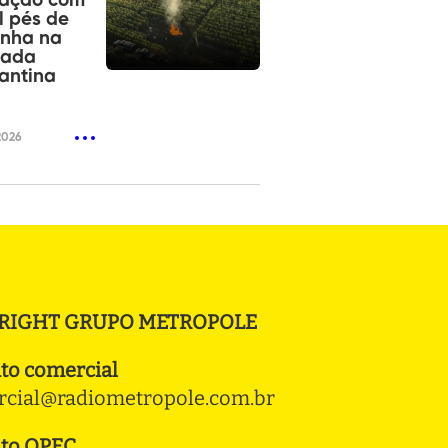
tação com
l pés de
nha na
ada
antina
2026
RIGHT GRUPO METROPOLE
to comercial
cial@radiometropole.com.br
to OPEC