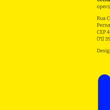
opec@
Rua C
Pern
CEP 4
(71) 
Desig