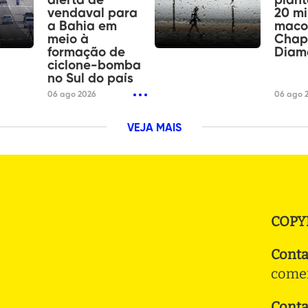
alerta de
plan
vendaval para
20 mi
a Bahia em
maco
meio à
Chap
formação de
Diam
ciclone-bomba
no Sul do país
06 ago 2026
06 ago 
VEJA MAIS
COPY
Conta
comer
Conta