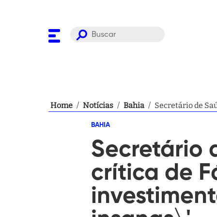
Home
/
Notícias
/
Bahia
/
Secretário de Saú
insanas\'
BAHIA
Secretário 
crítica de F
investiment