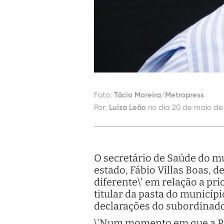
Foto:
Tácio Moreira/Metropress
Por:
Luiza Leão
no dia 20 de maio de 
O secretário de Saúde do mu
estado, Fábio Villas Boas, 
diferente\' em relação a pri
titular da pasta do municípi
declarações do subordinado 
\'Num momento em que a Pre