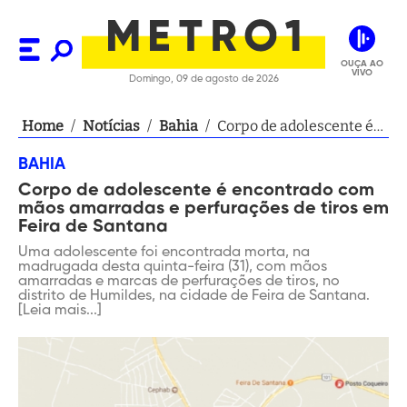
OUÇA AO
VIVO
Domingo, 09 de agosto de 2026
Home
/
Notícias
/
Bahia
/
Corpo de adolescente é
encontrado com mãos
BAHIA
amarradas e
Corpo de adolescente é encontrado com
perfurações de tiros em
mãos amarradas e perfurações de tiros em
Feira de Santana
Feira de Santana
Uma adolescente foi encontrada morta, na
madrugada desta quinta-feira (31), com mãos
amarradas e marcas de perfurações de tiros, no
distrito de Humildes, na cidade de Feira de Santana.
[Leia mais...]