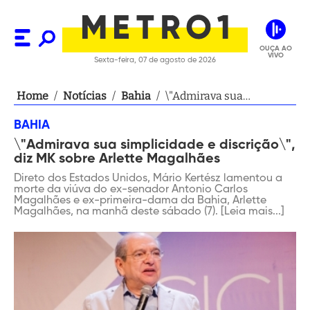
OUÇA AO
VIVO
Sexta-feira, 07 de agosto de 2026
Home
/
Notícias
/
Bahia
/
\"Admirava sua
simplicidade e
BAHIA
discrição\", diz MK sobre
\"Admirava sua simplicidade e discrição\",
Arlette Magalhães
diz MK sobre Arlette Magalhães
Direto dos Estados Unidos, Mário Kertész lamentou a
morte da viúva do ex-senador Antonio Carlos
Magalhães e ex-primeira-dama da Bahia, Arlette
Magalhães, na manhã deste sábado (7). [Leia mais...]