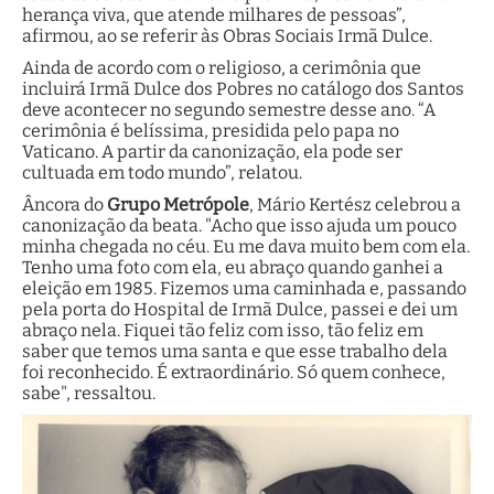
herança viva, que atende milhares de pessoas”,
afirmou, ao se referir às Obras Sociais Irmã Dulce.
Ainda de acordo com o religioso, a cerimônia que
incluirá Irmã Dulce dos Pobres no catálogo dos Santos
deve acontecer no segundo semestre desse ano. “A
cerimônia é belíssima, presidida pelo papa no
Vaticano. A partir da canonização, ela pode ser
cultuada em todo mundo”, relatou.
Âncora do
Grupo Metrópole
, Mário Kertész celebrou a
canonização da beata. "Acho que isso ajuda um pouco
minha chegada no céu. Eu me dava muito bem com ela.
Tenho uma foto com ela, eu abraço quando ganhei a
eleição em 1985. Fizemos uma caminhada e, passando
pela porta do Hospital de Irmã Dulce, passei e dei um
abraço nela. Fiquei tão feliz com isso, tão feliz em
saber que temos uma santa e que esse trabalho dela
foi reconhecido. É extraordinário. Só quem conhece,
sabe", ressaltou.