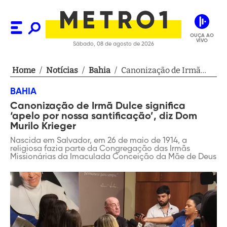
OUÇA AO
VIVO
Sábado, 08 de agosto de 2026
Home
/
Notícias
/
Bahia
/
Canonização de Irmã
Dulce significa ‘apelo
BAHIA
por nossa santificação’,
Canonização de Irmã Dulce significa
diz Dom Murilo Krieger
‘apelo por nossa santificação’, diz Dom
Murilo Krieger
Nascida em Salvador, em 26 de maio de 1914, a
religiosa fazia parte da Congregação das Irmãs
Missionárias da Imaculada Conceição da Mãe de Deus