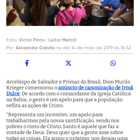
Foto:
Victor Pinto/ Leitor Metro1
Por:
Alexandre Galvão
no dia 14 de maio de 2019 às 16:32
Arcebispo de Salvador e Primaz do Brasil, Dom Murilo
Krieger comemorou o
anúncio de canonização de Irmã
Dulce
. De acordo com o comandante da Igreja Católica
na Bahia, o gesto é um apelo para que a população
reflita as ações de Cristo.
“Representa um incentivo, um apelo para
trabalharmos pela nossa santificação, vendo nos
pobres o rosto de Cristo. Santo é aquele que faz a
vontade de Deus. Deus quer que a gente ame sobre
todas as coisas. Ela amou o próximo, nos deixou uma