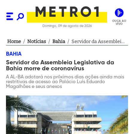
OUÇA AO
VIVO
Domingo, 09 de agosto de 2026
Home
/
Notícias
/
Bahia
/
Servidor da Assembleia
Legislativa da Bahia
BAHIA
morre de coronavírus
Servidor da Assembleia Legislativa da
Bahia morre de coronavírus
A AL-BA adotará nos próximos dias ações ainda mais
restritivas de acesso ao Palácio Luís Eduardo
Magalhães e seus anexos